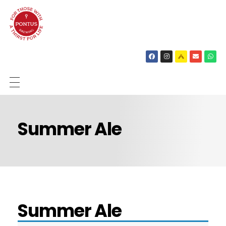
SHOP
Summer Ale
BIEREN
OVER ONS
NIEUWS
CONTACT
Summer Ale