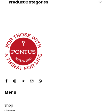
Product Categories
Berliner Weisse
Black India Pale Ale
Bock
Craft Beer
Double India Pale Ale
Dutch Blonde
Fruit Beer
Imperial Porter
India Pale Ale
Lager
Menu
New England IPA
Shop
Saison / Farmhouse Ale
Bieren