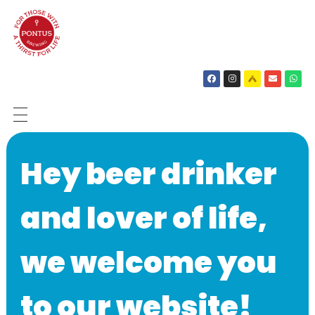
SHOP
Hey beer drinker
BIEREN
OVER ONS
and lover of life,
NIEUWS
we welcome you
CONTACT
to our website!