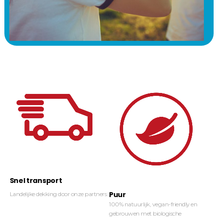
Snel transport
Puur
Landelijke dekking door onze partners
100% natuurlijk, vegan-friendly en
gebrouwen met biologische