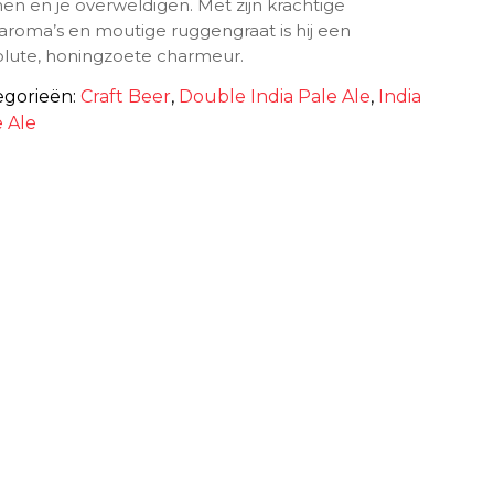
n en je overweldigen. Met zijn krachtige
roma’s en moutige ruggengraat is hij een
lute, honingzoete charmeur.
egorieën:
Craft Beer
,
Double India Pale Ale
,
India
e Ale