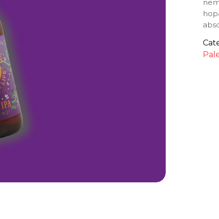
neme
hopa
abso
Cat
Pal