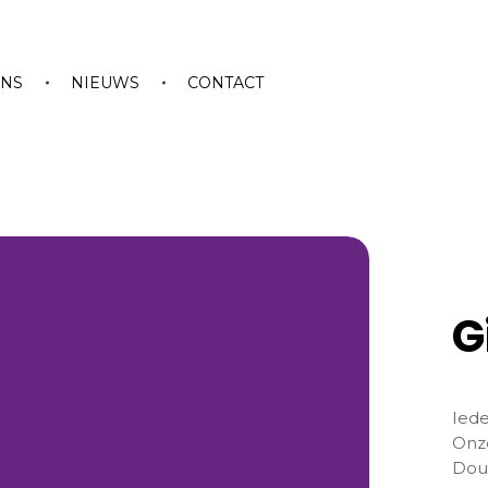
ONS
NIEUWS
CONTACT
G
Iede
Onz
Doub