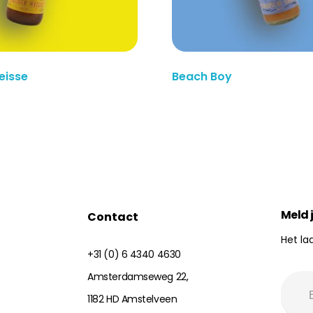
eisse
Beach Boy
Lees Meer
Meld 
Contact
Het la
+31 (0) 6 4340 4630
Amsterdamseweg 22,
1182 HD Amstelveen